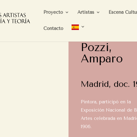
Proyecto
Artistas
Escena Cultu
Contacto
Pozzi,
Amparo
Madrid, doc. 
Pintora, participó en la
Exposición Nacional de B
Artes celebrada en Madri
1906.