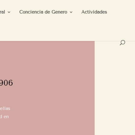
ral
Conciencia de Género
Actividades
1906
ellas
d en