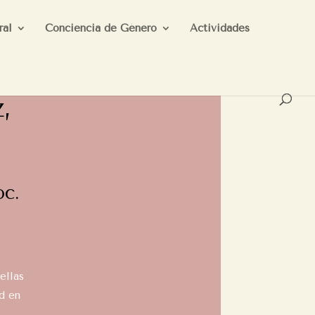
ral
Conciencia de Género
Actividades
,
oc.
ellas
d en