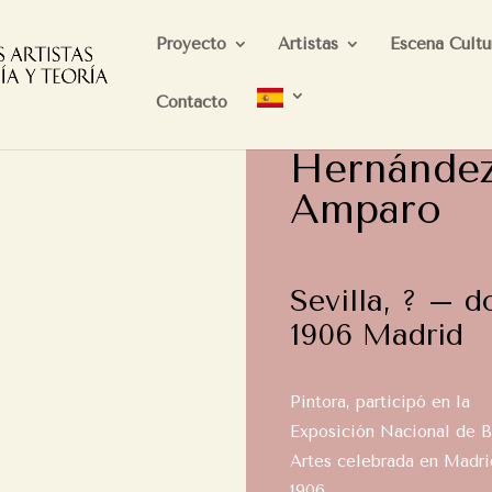
Proyecto
Artistas
Escena Cultu
Contacto
Hernández
Amparo
Sevilla, ? – d
1906 Madrid
Pintora, participó en la
Exposición Nacional de B
Artes celebrada en Madri
1906.