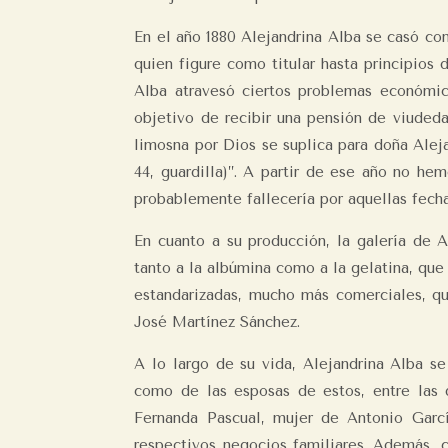
En el año 1880 Alejandrina Alba se casó con
quien figure como titular hasta principios
Alba atravesó ciertos problemas económic
objetivo de recibir una pensión de viudeda
limosna por Dios se suplica para doña Alej
44, guardilla)”. A partir de ese año no he
probablemente fallecería por aquellas fech
En cuanto a su producción, la galería de A
tanto a la albúmina como a la gelatina, que
estandarizadas, mucho más comerciales, q
José Martínez Sánchez.
A lo largo de su vida, Alejandrina Alba s
como de las esposas de estos, entre las
Fernanda Pascual, mujer de Antonio Garcí
respectivos negocios familiares. Además, 