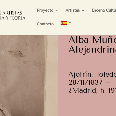
Proyecto
Artistas
Escena Cultu
Contacto
Alba Muño
Alejandrin
Ajofrín, Toled
28/11/1837 –
¿Madrid, h. 19