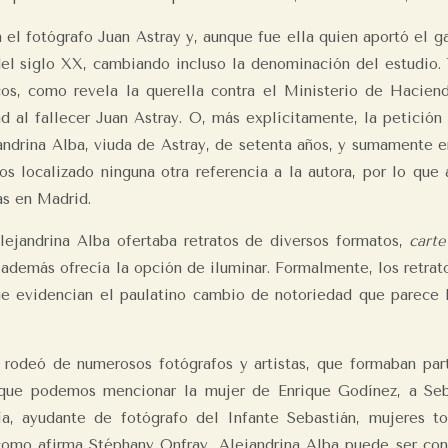
 el fotógrafo Juan Astray y, aunque fue ella quien aportó el ga
 del siglo XX, cambiando incluso la denominación del estudio. 
os, como revela la querella contra el Ministerio de Hacien
d al fallecer Juan Astray. O, más explícitamente, la petició
andrina Alba, viuda de Astray, de setenta años, y sumamente e
mos localizado ninguna otra referencia a la autora, por lo qu
as en Madrid.
lejandrina Alba ofertaba retratos de diversos formatos,
carte
 además ofrecía la opción de iluminar. Formalmente, los retrato
ue evidencian el paulatino cambio de notoriedad que parece 
e rodeó de numerosos fotógrafos y artistas, que formaban part
 que podemos mencionar la mujer de Enrique Godínez, a Seba
a, ayudante de fotógrafo del Infante Sebastián, mujeres t
como afirma Stéphany Onfray, Alejandrina Alba puede ser con