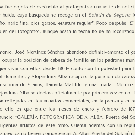
a fue objeto de escándalo al protagonizar una serie de notici
r huida, cuya búsqueda se recoge en el
Boletín de Segovia
(
ño, nariz fina, ojos garzos, estatura regular”. Poco después,
El
ujer del fotógrafo”, aunque hasta la fecha no se ha localizad
imonio, José Martínez Sánchez abandonó definitivamente el ga
ocupar la posición de cabeza de familia en los padrones muni
ue vivía con ellos desde 1864- contó con la potestad para fi
el domicilio, y Alejandrina Alba recuperó la posición de cabez
u sobrina de 9 años, llamada Matilde, y una criada-. Merece
jandrina Alba se declara oficialmente por primera vez como “f
n reflejadas en los anuarios comerciales, en la prensa y en s
 de ello es que entre los meses de enero y febrero de 18
nuncio: “GALERÍA FOTOGRÁFICA DE A. ALBA, Puerta del Sol n
ligentes artistas de este ramo. Cuenta además con un repu
s precios no tienen competencia. A. Alba, Puerta del Sol, núm. 