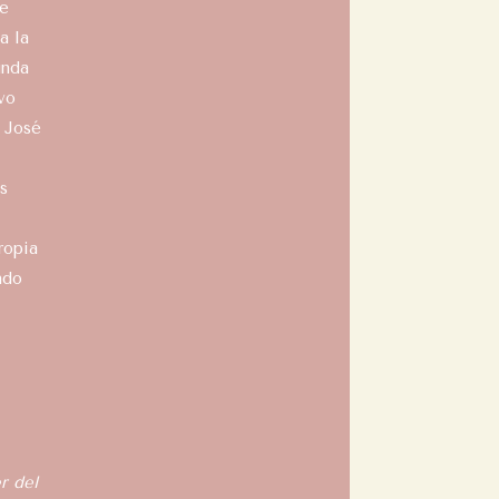
se
a la
unda
vo
s José
s
ropia
ndo
r del