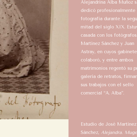
Alejandrina Alba Muñoz 
dedicó profesionalmente 
fotografía durante la seg
mitad del siglo XIX. Estu
casada con los fotógrafo
Martínez Sánchez y Juan
Astray, en cuyos gabinete
colaboró, y entre ambos
matrimonios regentó su p
galería de retratos, firma
sus trabajos con el sello
comercial “A. Alba”.
Estudio de José Martínez
Sánchez,
Alejandra. Muge