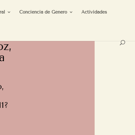
ral
Conciencia de Género
Actividades
z,
a
o,
11?