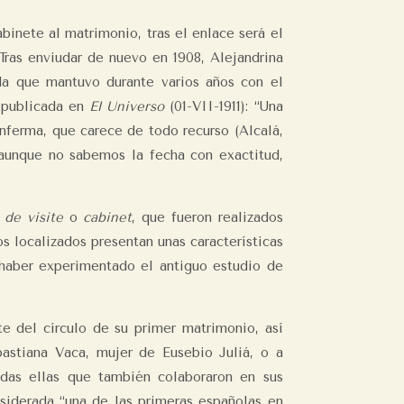
binete al matrimonio, tras el enlace será el
Tras enviudar de nuevo en 1908, Alejandrina
da que mantuvo durante varios años con el
n publicada en
El Universo
(01-VII-1911): “Una
nferma, que carece de todo recurso (Alcalá,
e aunque no sabemos la fecha con exactitud,
 de visite
o
cabinet
, que fueron realizados
s localizados presentan unas características
haber experimentado el antiguo estudio de
e del círculo de su primer matrimonio, así
stiana Vaca, mujer de Eusebio Juliá, o a
odas ellas que también colaboraron en sus
siderada “una de las primeras españolas en