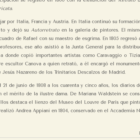
cipación se registró en 1800 con la exhibición del
Retrato 
ricata
.
ar por Italia, Francia y Austria. En Italia continuó su formaci
ito y dejó su
Autorretrato
en la galería de pintores. El mis
uadro de Rafael con su maestro de esgrima. En 1805 regresó a 
profesores, ese año asistió a la Junta General para la distri
alia donde copió importantes artistas como Caravaggio o Tiz
e escultor Canova a quien retrató, a él encargó el monumento
e Jesús Nazareno de los Trinitarios Descalzos de Madrid.
l 21 de junio de 1808 a los cuarenta y cinco años, los diari
on el mérito de la ilustre dama. De Mariana Waldstein se cons
llos destaca el lienzo del Museo del Louvre de París que pint
ealizó Andrea Appiani en 1804, conservado en el Accademia N