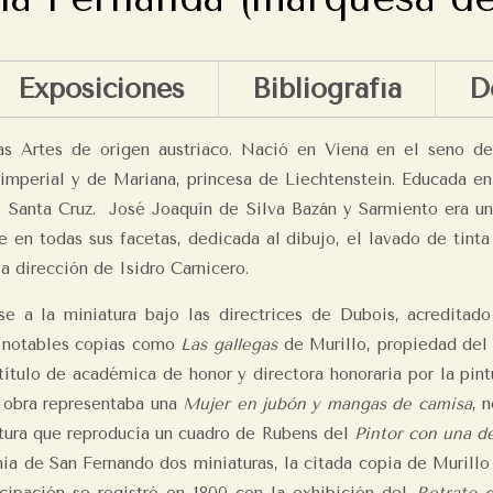
Exposiciones
Bibliografía
D
las Artes de origen austriaco. Nació en Viena en el seno de
mperial y de Mariana, princesa de Liechtenstein. Educada en u
 Santa Cruz. José Joaquín de Silva Bazán y Sarmiento era un
e en todas sus facetas, dedicada al dibujo, el lavado de tinta
 la dirección de Isidro Carnicero.
e a la miniatura bajo las directrices de Dubois, acreditado
zó notables copias como
Las gallegas
de Murillo, propiedad de
ítulo de académica de honor y directora honoraria por la pint
a obra representaba una
Mujer en jubón y mangas de camisa
, 
tura que reproducía un cuadro de Rubens del
Pintor con una d
a de San Fernando dos miniaturas, la citada copia de Murillo 