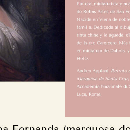
Pintora, miniaturista y a
de Bellas Artes de San F
Nacida en Viena de nobl
familia. Dedicada al dibuj
tinta china y la aguada, d
de Isidro Carnicero. Más 
en miniatura de Dubois, y
Heltz.
Andrea Appiani.
Retrato d
Marquesa de Santa Cruz
,
Accademia Nazionale di 
Luca, Roma.
na Fernanda (marquesa de