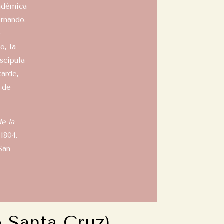
cadémica
ernando.
e
o, la
iscípula
tarde,
 de
e la
 1804.
San
 Santa Cruz)