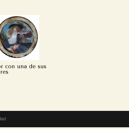
or con una de sus
res
dad