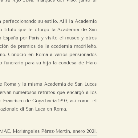
de su hijo José,
marqués del Viso, junto al
ón perfeccionando su estilo. Allí la Academia
mo título que le otorgó la Academia de San
España por París y visitó el museo y otros
bución de premios de la academia madrileña.
iano. Conoció en Roma a varios pensionados
 funerario para su hija la condesa de Haro
os de Roma y la misma Academia de San Lucas
ervan numerosos retratos que encargó a los
ó Francisco de Goya hacia 1797; así como, el
azionale di San Luca en Roma.
MAE, Mariángeles Pérez-Martín,
enero 2021.