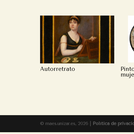
Autorretrato
Pint
muje
© maes.unizar.es, 2026 |
Política de privaci